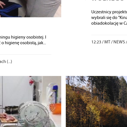
Uczestnicy projek
wybrali się do "Kin
obiadokolację w Caf
ningu higieny osobistej. I
12:23 /
MT
/
NEWS
o higienę osobistą, jak...
h (...)