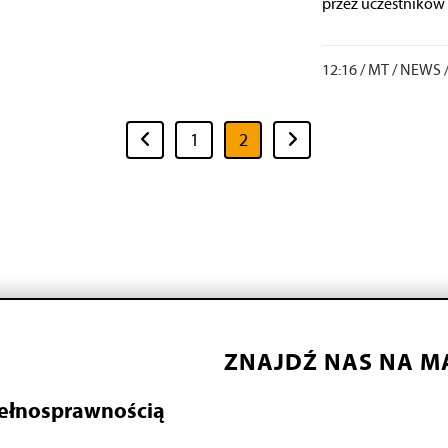
przez uczestników 
12:16 /
MT
/
NEWS
1
2
ZNAJDŹ NAS NA M
pełnosprawnością