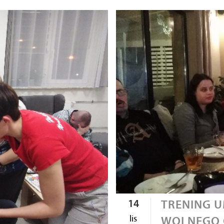
14
TRENING U
lis
WOLNEGO 