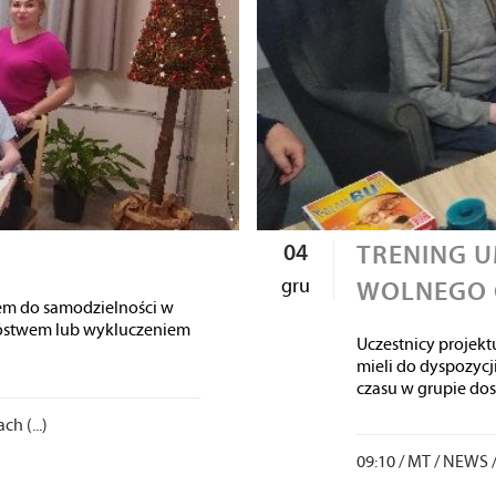
04
TRENING U
gru
WOLNEGO 
zem do samodzielności w
bóstwem lub wykluczeniem
Uczestnicy projekt
mieli do dyspozycji
czasu w grupie dos
h (...)
09:10 /
MT
/
NEWS