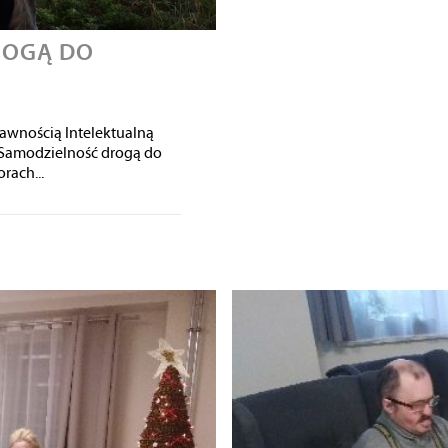
ROGĄ DO
rawnością Intelektualną
 "Samodzielność drogą do
rach...