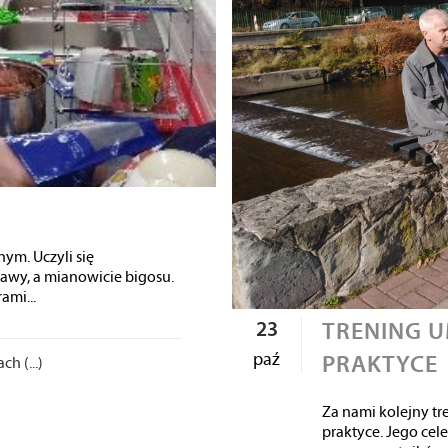
nym. Uczyli się
rawy, a mianowicie bigosu.
ami...
23
TRENING U
paź
PRAKTYCE
h (...)
Za nami kolejny tr
praktyce. Jego ce