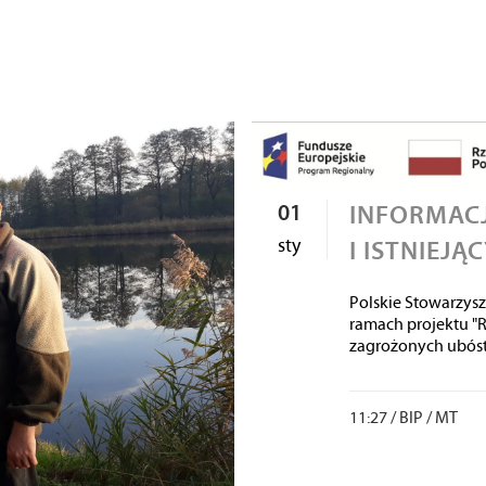
01
INFORMACJ
sty
I ISTNIEJ
Polskie Stowarzysz
ramach projektu "R
zagrożonych ubóst
11:27 /
BIP
/
MT