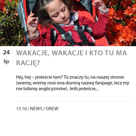
24
WAKACJE, WAKACJE I KTO TU MA
lip
RACJĘ?
Hej, hej – jesteście tam? To znaczy tu, na naszej stronie
(wiemy, wiemy nosi ona dumną nazwę fanpage, lecz my
nie lubimy anglicyzmów). Jeśli jesteście,...
15:18 /
NEWS
/
OREW