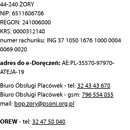
44-240 ŻORY
NIP: 6511686786
REGON: 241006800
KRS: 0000312148
numer rachunku: ING 37 1050 1676 1000 0004
0069 0020
adres do e-Doręczeń:
AE:PL-35570-97970-
ATEJA-19
Biuro Obsługi Placówek - tel:
32 43 43 678
Biuro Obsługi Placówek - gsm:
796 554 855
mail:
bop.zory@psoni.org.pl
OREW
- tel:
32 47 58 048