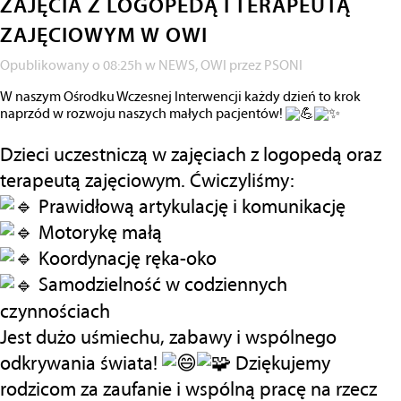
ZAJĘCIA Z LOGOPEDĄ I TERAPEUTĄ
ZAJĘCIOWYM W OWI
Opublikowany o 08:25h
w
NEWS
,
OWI
przez
PSONI
W naszym Ośrodku Wczesnej Interwencji każdy dzień to krok
naprzód w rozwoju naszych małych pacjentów!
Dzieci uczestniczą w zajęciach z logopedą oraz
terapeutą zajęciowym. Ćwiczyliśmy:
Prawidłową artykulację i komunikację
Motorykę małą
Koordynację ręka-oko
Samodzielność w codziennych
czynnościach
Jest dużo uśmiechu, zabawy i wspólnego
odkrywania świata!
Dziękujemy
rodzicom za zaufanie i wspólną pracę na rzecz