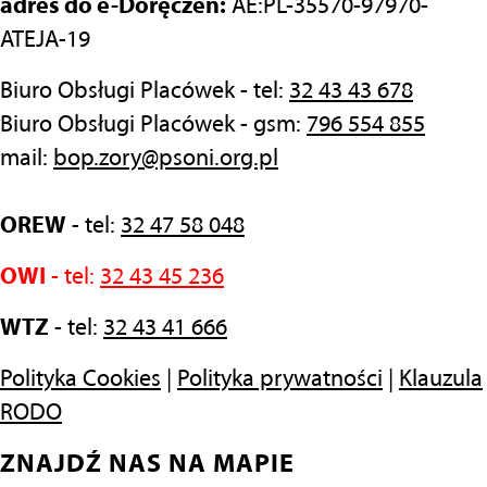
adres do e-Doręczeń:
AE:PL-35570-97970-
ATEJA-19
Biuro Obsługi Placówek - tel:
32 43 43 678
Biuro Obsługi Placówek - gsm:
796 554 855
mail:
bop.zory@psoni.org.pl
OREW
- tel:
32 47 58 048
OWI
- tel:
32 43 45 236
WTZ
- tel:
32 43 41 666
Polityka Cookies
|
Polityka prywatności
|
Klauzula
RODO
ZNAJDŹ NAS NA MAPIE