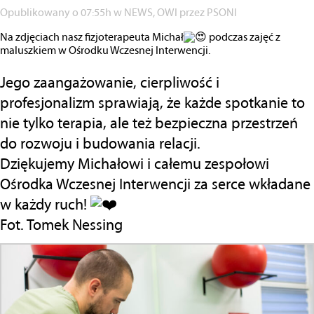
Opublikowany o 07:55h
w
NEWS
,
OWI
przez
PSONI
Na zdjęciach nasz fizjoterapeuta Michał
podczas zajęć z
maluszkiem w Ośrodku Wczesnej Interwencji.
Jego zaangażowanie, cierpliwość i
profesjonalizm sprawiają, że każde spotkanie to
nie tylko terapia, ale też bezpieczna przestrzeń
do rozwoju i budowania relacji.
Dziękujemy Michałowi i całemu zespołowi
Ośrodka Wczesnej Interwencji za serce wkładane
w każdy ruch!
Fot. Tomek Nessing